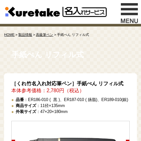
HOME
>
製品情報
>
高級筆ペン
> 手紙ぺん リフィル式
手紙ぺん リフィル式
［くれ竹名入れ対応筆ペン］手紙ぺん リフィル式
本体参考価格：2,780円（税込）
品番
：ER186-010 ( 黒 )、ER187-010 ( 臙脂)、ER189-010(銀)
商品サイズ
：11径×135mm
外装サイズ
：47×20×180mm